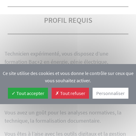
PROFIL REQUIS
Technicien expérimenté, vous disposez d’une
formation Bac+2 en énergie, génie électrique,
électrotechnique, électronique, mesures physiques, …
Ce site utilise des cookies et vous donne le contrôle sur ceux que
vous souhaitez activer.
Une expérience en certification de produits ainsi
qu’une connaissance de la norme ISO 17025
Tout accepter
Tout refuser
Personnaliser
constituent un réel plus.
Vous avez un goût pour les analyses normatives, la
technique, la formalisation documentaire.
Vous êtes à l’aise avec les outils digitaux et la gestion