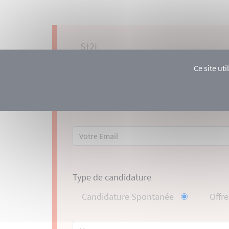
St2i
Pour postuler, merci d’envoyer votre l
Ce site ut
Type de candidature
Candidature Spontanée
Offr