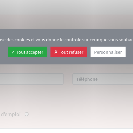
ettre de motivation, accompagnée d’un CV via le formulaire c
ilise des cookies et vous donne le contrôle sur ceux que vous souhait
Tout accepter
Tout refuser
Personnaliser
e d'emploi